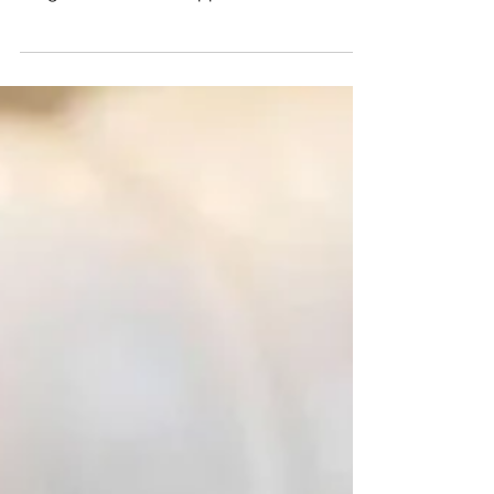
Claudia Biasiolo E' prevista la
riorganizzazione dell’appartamento
rendendo la zona giorno...