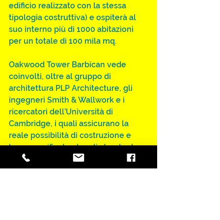
edificio realizzato con la stessa 
tipologia costruttiva) e ospiterà al 
suo interno più di 1000 abitazioni 
per un totale di 100 mila mq.
Oakwood Tower Barbican vede 
coinvolti, oltre al gruppo di 
architettura PLP Architecture, gli 
ingegneri Smith & Wallwork e i 
ricercatori dell’Università di 
Cambridge, i quali assicurano la 
reale possibilità di costruzione e 
hanno verificato che gli standard 
anti-incendio previsti sono 
addirittura superiori a quelli di un 
equivalente grattacielo in acciaio.
Se alla fine questo progetto verrà 
realizzato, segnerà un nuovo punto 
di inizio per la nuova era delle 